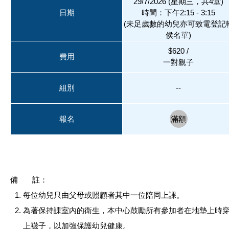
29/7/2026 (星期三，共4堂)
日期
時間：下午2:15 - 3:15
(未足歲數的幼兒亦可致電登記
侯名單)
$620 /
費用
一對親子
組別
--
報名
滿額
備 註：
每位幼兒只由父母或照顧者其中一位陪同上課。
為著保持課室內的衛生，本中心鼓勵所有參加者在地墊上時
上襪子，以加強保護幼兒健康。