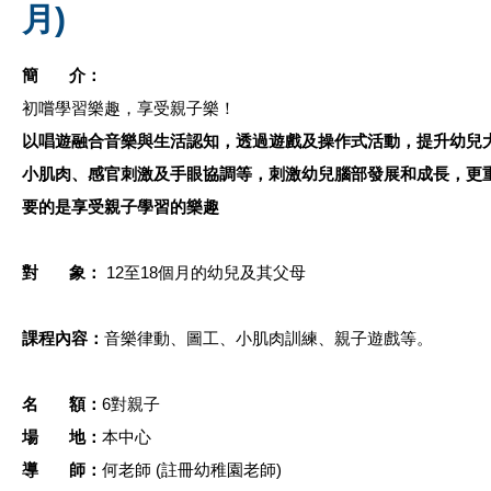
月)
簡
介：
初嚐學習樂趣，享受親子樂！
以唱遊融合音樂與生活認知，透過遊戲及操作式活動，提升幼兒
小肌肉、感官刺激及手眼協調等，刺激幼兒腦部發展和成長，更
要的是享受親子學習的樂趣
對
象：
12至18個月的幼兒及其父母
課程內容：
音樂律動、圖工、小肌肉訓練、親子遊戲等。
名
額：
6對親子
場 地：
本中心
導
師：
何老師 (註冊幼稚園老師)