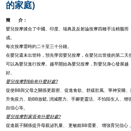
的家庭)
簡 介：
嬰兒按摩揉合了中國、印度、瑞典及反射論按摩四種手法精髓而
成。
每次按摩需時約二十至三十分鐘。
在嬰兒還未出世時，預先學習嬰兒按摩，在嬰兒出世後的第二天
可以為嬰兒進行按摩。越早開始為嬰兒按摩，對嬰兒身心發展越
好。
嬰兒按摩對BB有什麼好處?
促使BB與父母之關係更親密、促進食欲、舒緩肚風、寧神安睡、
升免疫力、助BB放鬆, 消減壓力、手腳更靈活、不怕陌生人、增
自信心等。
嬰兒按摩對家長有什麼好處?
促進親子關係提升母親泌乳量、 更敏銳BB需要、 增強育兒信心 