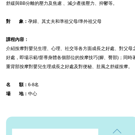
舒緩與BB分離的壓力及焦慮 、減少產後壓力、抑鬱等。
對 象：
孕婦、其丈夫和準祖父母/準外祖父母
課程內容：
介紹按摩對嬰兒生理、心理、社交等各方面成長之好處、對父母
好處，即場示範/督導身體各個部位的按摩技巧(腳、臀部)；同時
重背部按摩對嬰兒生理成長之好處及對便秘、肚風之舒緩按摩。
名 額：
6-8名
場 地：
中心