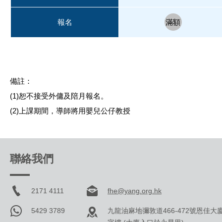
報名
滿額
備註：
(1)恕不接受外傭及陪月報名。
(2)上課期間，導師將用嬰兒公仔教授
聯絡我們
2171 4111
fhe@yang.org.hk
5429 3789
九龍油麻地彌敦道466-472號恩佳大